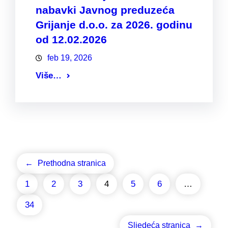
nabavki Javnog preduzeća
Grijanje d.o.o. za 2026. godinu
od 12.02.2026
feb 19, 2026
Više…
←
Prethodna stranica
1
2
3
4
5
6
…
34
Sljedeća stranica
→