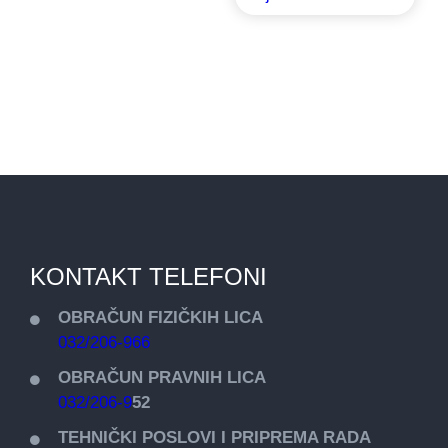
KONTAKT TELEFONI
OBRAČUN FIZIČKIH LICA
032/206-966
OBRAČUN PRAVNIH LICA
032/206-9
52
TEHNIČKI POSLOVI I PRIPREMA RADA