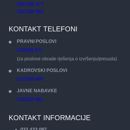
032/206-977
032/206-962
KONTAKT TELEFONI
PRAVNI POSLOVI
032/206-971
(za poslove obrade rješenja o izvršenju/presuda)
KADROVSKI POSLOVI
032/206-980
JAVNE NABAVKE
032/206-982
KONTAKT INFORMACIJE
032 423 097