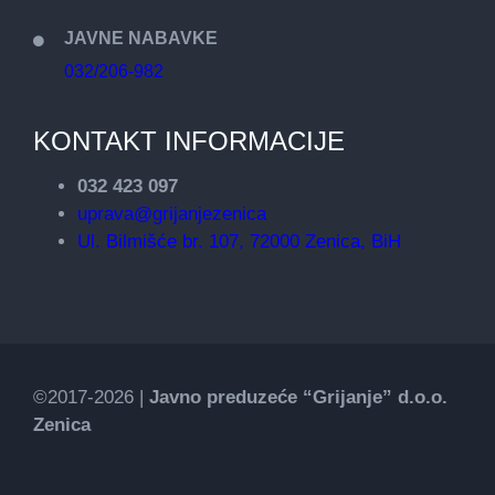
JAVNE NABAVKE
032/206-982
KONTAKT INFORMACIJE
032 423 097
uprava@grijanjezenica
Ul. Bilmišće br. 107, 72000 Zenica, BiH
©2017-2026 |
Javno preduzeće “Grijanje” d.o.o.
Zenica