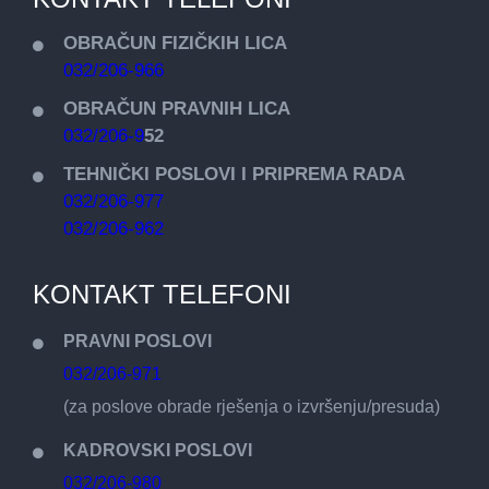
OBRAČUN FIZIČKIH LICA
032/206-966
OBRAČUN PRAVNIH LICA
032/206-9
52
TEHNIČKI POSLOVI I PRIPREMA RADA
032/206-977
032/206-962
KONTAKT TELEFONI
PRAVNI POSLOVI
032/206-971
(za poslove obrade rješenja o izvršenju/presuda)
KADROVSKI POSLOVI
032/206-980