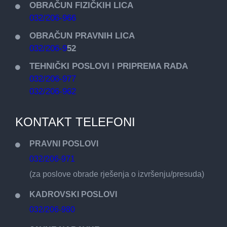
OBRAČUN FIZIČKIH LICA
032/206-966
OBRAČUN PRAVNIH LICA
032/206-9
52
TEHNIČKI POSLOVI I PRIPREMA RADA
032/206-977
032/206-962
KONTAKT TELEFONI
PRAVNI POSLOVI
032/206-971
(za poslove obrade rješenja o izvršenju/presuda)
KADROVSKI POSLOVI
032/206-980