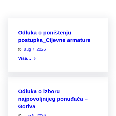
Odluka o poništenju
postupka_Cijevne armature
aug 7, 2026
Više…
Odluka o izboru
najpovoljnijeg ponuđača –
Goriva
aug 5, 2026