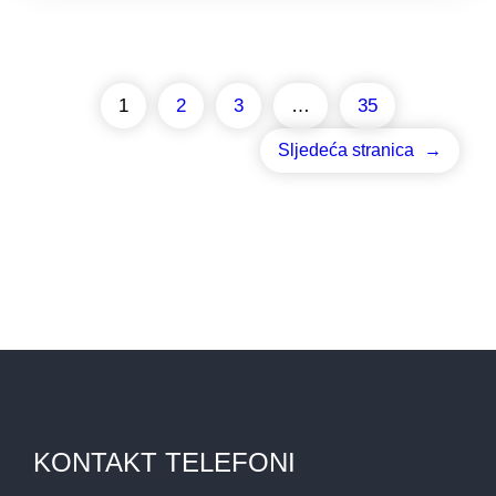
1
2
3
…
35
Sljedeća stranica
→
KONTAKT TELEFONI