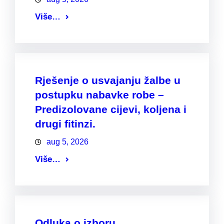
Više…
Rješenje o usvajanju žalbe u
postupku nabavke robe –
Predizolovane cijevi, koljena i
drugi fitinzi.
aug 5, 2026
Više…
Odluka o izboru