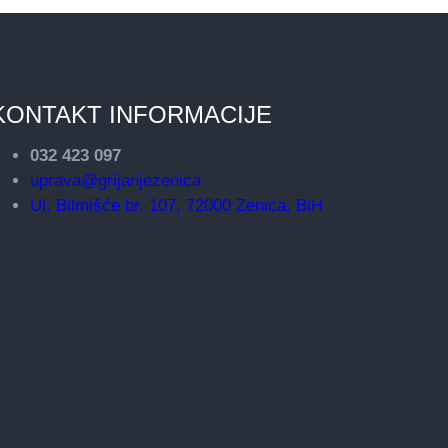
KONTAKT INFORMACIJE
032 423 097
uprava@grijanjezenica
Ul. Bilmišće br. 107, 72000 Zenica, BiH