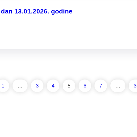
a dan 13.01.2026. godine
1
…
3
4
5
6
7
…
3