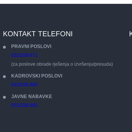
KONTAKT TELEFONI
PRAVNI POSLOVI
032/206-971
(za poslove obrade rješenja o izvršenju/presuda)
KADROVSKI POSLOVI
032/206-980
JAVNE NABAVKE
032/206-982