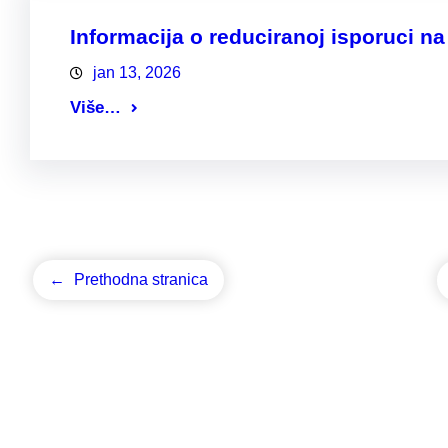
Informacija o reduciranoj isporuci n
jan 13, 2026
Više…
←
Prethodna stranica