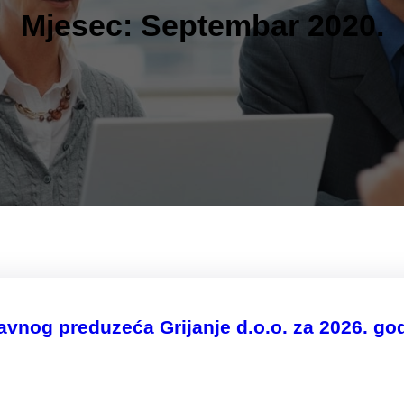
Mjesec:
Septembar 2020.
vnog preduzeća Grijanje d.o.o. za 2026. go