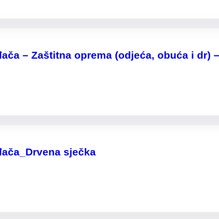
ača – Zaštitna oprema (odjeća, obuća i dr) 
uđača_Drvena sječka