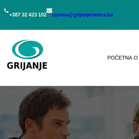
Idi
na
+387 32 423 102
uprava@grijanjezenica.ba
sadržaj
POČETNA
O