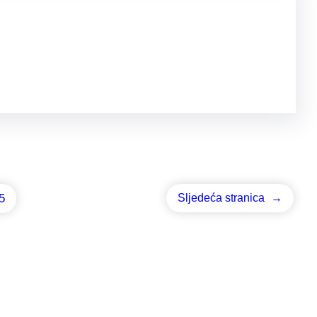
5
Sljedeća stranica
→