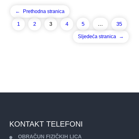
←
Prethodna stranica
1
2
3
4
5
…
35
Sljedeća stranica
→
KONTAKT TELEFONI
OBRAČUN FIZIČKIH LICA