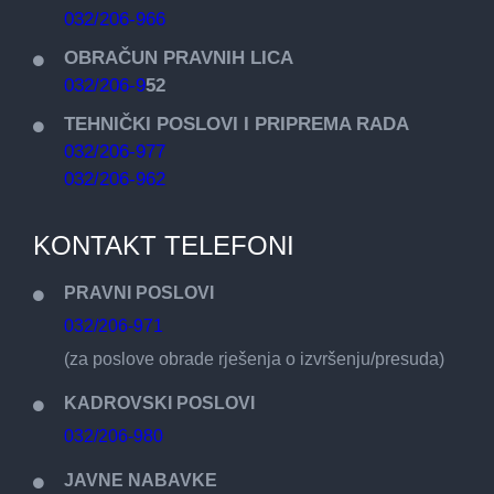
032/206-966
OBRAČUN PRAVNIH LICA
032/206-9
52
TEHNIČKI POSLOVI I PRIPREMA RADA
032/206-977
032/206-962
KONTAKT TELEFONI
PRAVNI POSLOVI
032/206-971
(za poslove obrade rješenja o izvršenju/presuda)
KADROVSKI POSLOVI
032/206-980
JAVNE NABAVKE