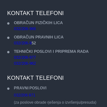
KONTAKT TELEFONI
OBRAČUN FIZIČKIH LICA
032/206-966
OBRAČUN PRAVNIH LICA
032/206-9
52
TEHNIČKI POSLOVI I PRIPREMA RADA
032/206-977
032/206-962
KONTAKT TELEFONI
PRAVNI POSLOVI
032/206-971
(za poslove obrade rješenja o izvršenju/presuda)