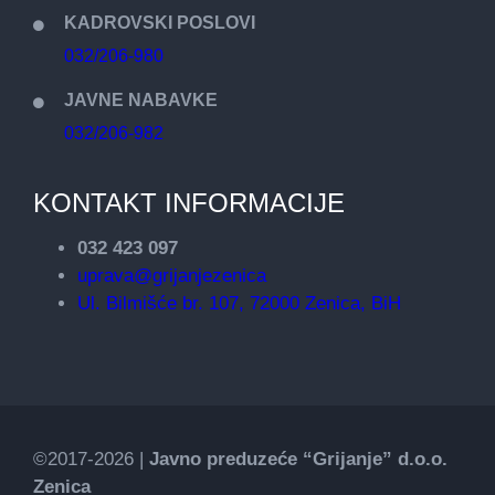
KADROVSKI POSLOVI
032/206-980
JAVNE NABAVKE
032/206-982
KONTAKT INFORMACIJE
032 423 097
uprava@grijanjezenica
Ul. Bilmišće br. 107, 72000 Zenica, BiH
©2017-2026 |
Javno preduzeće “Grijanje” d.o.o.
Zenica