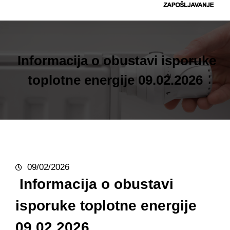
t
r
a
g
Informacija o obustavi isporuke
a
toplotne energije 09.02.2026
09/02/2026
Informacija o obustavi
isporuke toplotne energije
09.02.2026