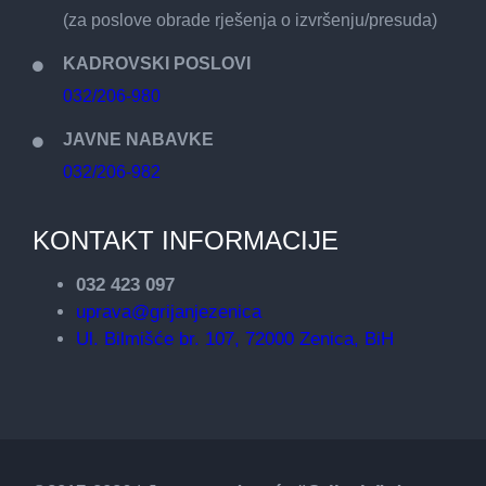
(za poslove obrade rješenja o izvršenju/presuda)
KADROVSKI POSLOVI
032/206-980
JAVNE NABAVKE
032/206-982
KONTAKT INFORMACIJE
032 423 097
uprava@grijanjezenica
Ul. Bilmišće br. 107, 72000 Zenica, BiH