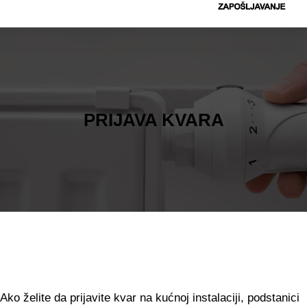
t
r
a
g
a
PRIJAVA KVARA
Ako želite da prijavite kvar na kućnoj instalaciji, podstanici