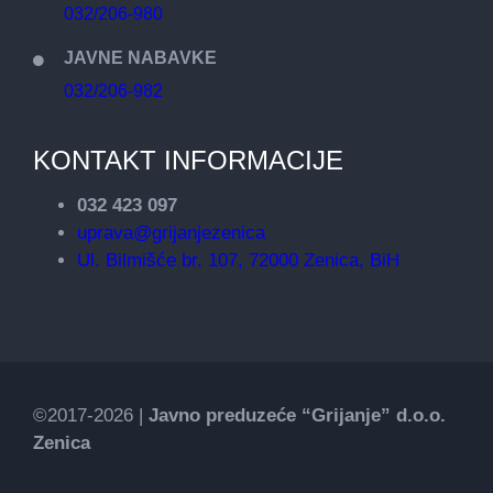
032/206-980
JAVNE NABAVKE
032/206-982
KONTAKT INFORMACIJE
032 423 097
uprava@grijanjezenica
Ul. Bilmišće br. 107, 72000 Zenica, BiH
©2017-2026 |
Javno preduzeće “Grijanje” d.o.o.
Zenica