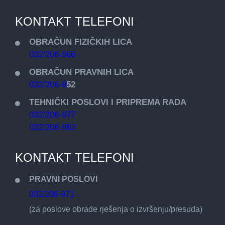
KONTAKT TELEFONI
OBRAČUN FIZIČKIH LICA
032/206-966
OBRAČUN PRAVNIH LICA
032/206-9
52
TEHNIČKI POSLOVI I PRIPREMA RADA
032/206-977
032/206-962
KONTAKT TELEFONI
PRAVNI POSLOVI
032/206-971
(za poslove obrade rješenja o izvršenju/presuda)