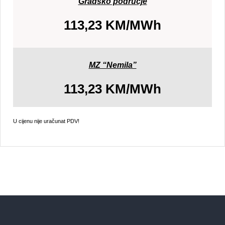
Gradsko područje
113,23 KM/MWh
MZ “Nemila”
113,23 KM/MWh
U cijenu nije uračunat PDV!