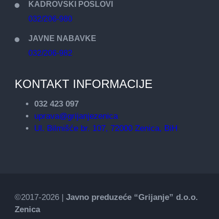
KADROVSKI POSLOVI
032/206-980
JAVNE NABAVKE
032/206-982
KONTAKT INFORMACIJE
032 423 097
uprava@grijanjezenica
Ul. Bilmišće br. 107, 72000 Zenica, BiH
©2017-2026 |
Javno preduzeće “Grijanje” d.o.o.
Zenica