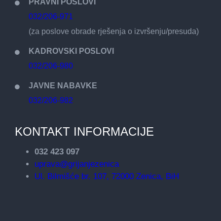
PRAVNI POSLOVI
032/206-971
(za poslove obrade rješenja o izvršenju/presuda)
KADROVSKI POSLOVI
032/206-980
JAVNE NABAVKE
032/206-982
KONTAKT INFORMACIJE
032 423 097
uprava@grijanjezenica
Ul. Bilmišće br. 107, 72000 Zenica, BiH