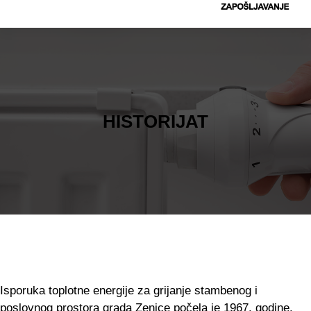
t
r
a
g
a
HISTORIJAT
Isporuka toplotne energije za grijanje stambenog i
poslovnog prostora grada Zenice počela je 1967. godine.