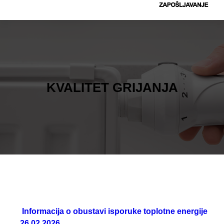
t
r
a
g
a
KVALITET GRIJANJA
Informacija o obustavi isporuke toplotne energije
26.02.2026