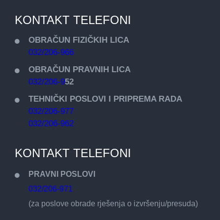
KONTAKT TELEFONI
OBRAČUN FIZIČKIH LICA
032/206-966
OBRAČUN PRAVNIH LICA
032/206-9
52
TEHNIČKI POSLOVI I PRIPREMA RADA
032/206-977
032/206-962
KONTAKT TELEFONI
PRAVNI POSLOVI
032/206-971
(za poslove obrade rješenja o izvršenju/presuda)