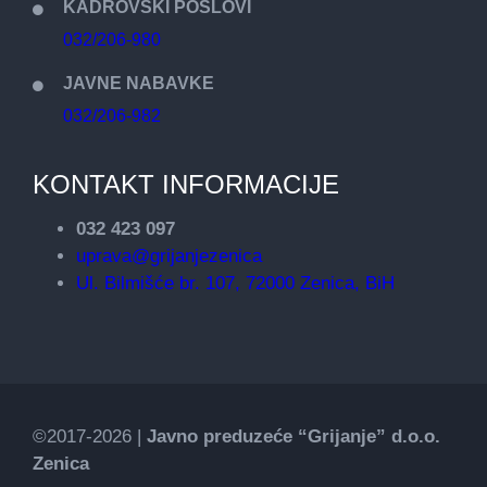
KADROVSKI POSLOVI
032/206-980
JAVNE NABAVKE
032/206-982
KONTAKT INFORMACIJE
032 423 097
uprava@grijanjezenica
Ul. Bilmišće br. 107, 72000 Zenica, BiH
©2017-2026 |
Javno preduzeće “Grijanje” d.o.o.
Zenica