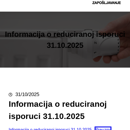
t
r
a
g
Informacija o reduciranoj isporuci
a
31.10.2025
31/10/2025
Informacija o reduciranoj
isporuci 31.10.2025
Informacija o reduciranoj isporuci 31.10.2025
Preuzmi