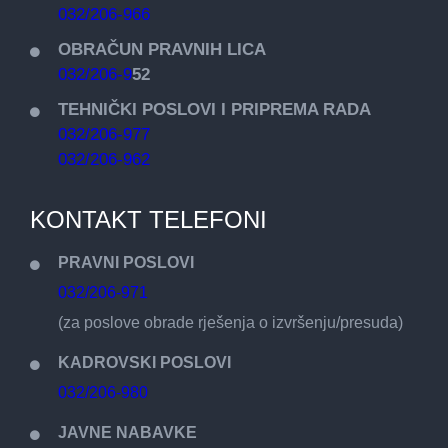
032/206-966
OBRAČUN PRAVNIH LICA
032/206-9
52
TEHNIČKI POSLOVI I PRIPREMA RADA
032/206-977
032/206-962
KONTAKT TELEFONI
PRAVNI POSLOVI
032/206-971
(za poslove obrade rješenja o izvršenju/presuda)
KADROVSKI POSLOVI
032/206-980
JAVNE NABAVKE