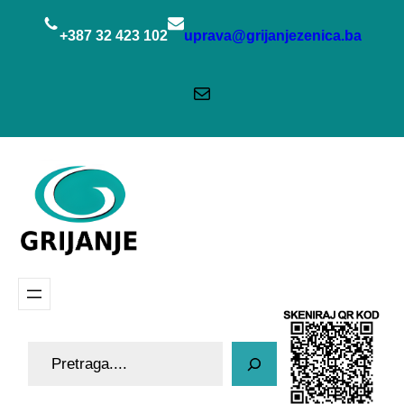
Idi
na
+387 32 423 102
uprava@grijanjezenica.ba
sadržaj
Mail
P
r
e