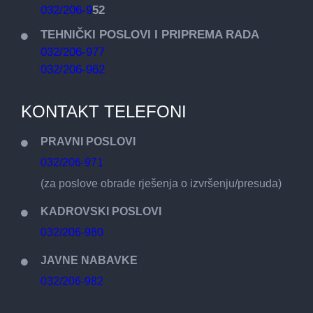
032/206-9
52
TEHNIČKI POSLOVI I PRIPREMA RADA
032/206-977
032/206-962
KONTAKT TELEFONI
PRAVNI POSLOVI
032/206-971
(za poslove obrade rješenja o izvršenju/presuda)
KADROVSKI POSLOVI
032/206-980
JAVNE NABAVKE
032/206-982