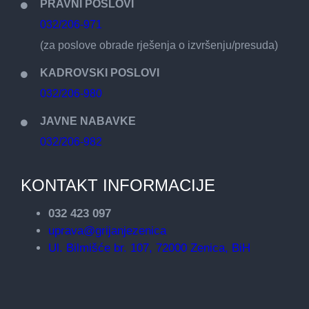
PRAVNI POSLOVI
032/206-971
(za poslove obrade rješenja o izvršenju/presuda)
KADROVSKI POSLOVI
032/206-980
JAVNE NABAVKE
032/206-982
KONTAKT INFORMACIJE
032 423 097
uprava@grijanjezenica
Ul. Bilmišće br. 107, 72000 Zenica, BiH