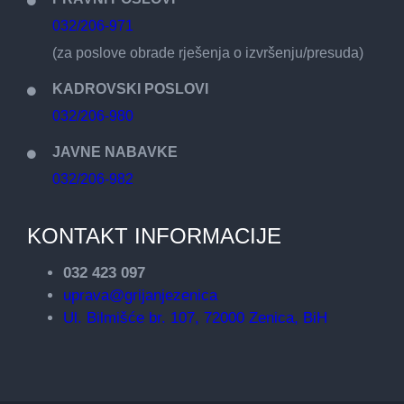
032/206-971
(za poslove obrade rješenja o izvršenju/presuda)
KADROVSKI POSLOVI
032/206-980
JAVNE NABAVKE
032/206-982
KONTAKT INFORMACIJE
032 423 097
uprava@grijanjezenica
Ul. Bilmišće br. 107, 72000 Zenica, BiH