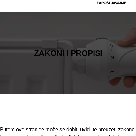
t
r
a
g
a
ZAKONI I PROPISI
Putem ove stranice može se dobiti uvid, te preuzeti zakone