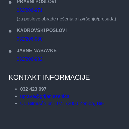
PRAVNI POSLOVI
032/206-971
(za poslove obrade rješenja o izvršenju/presuda)
KADROVSKI POSLOVI
032/206-980
JAVNE NABAVKE
032/206-982
KONTAKT INFORMACIJE
032 423 097
uprava@grijanjezenica
Ul. Bilmišće br. 107, 72000 Zenica, BiH