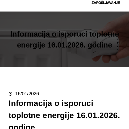
t
r
a
g
Informacija o isporuci toplotne
a
energije 16.01.2026. godine
16/01/2026
Informacija o isporuci
toplotne energije 16.01.2026.
godine