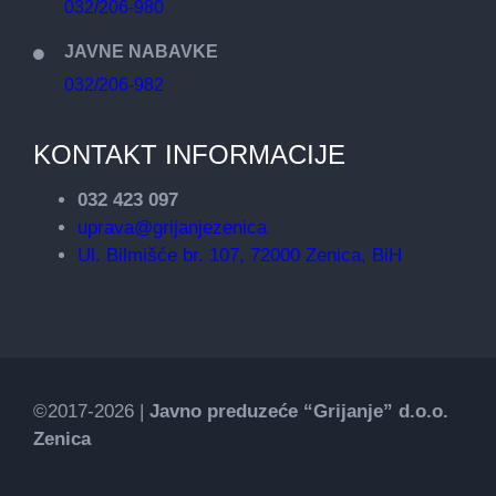
032/206-980
JAVNE NABAVKE
032/206-982
KONTAKT INFORMACIJE
032 423 097
uprava@grijanjezenica
Ul. Bilmišće br. 107, 72000 Zenica, BiH
©2017-2026 |
Javno preduzeće “Grijanje” d.o.o.
Zenica