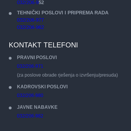
032/206-9
52
TEHNIČKI POSLOVI I PRIPREMA RADA
032/206-977
032/206-962
KONTAKT TELEFONI
PRAVNI POSLOVI
032/206-971
(za poslove obrade rješenja o izvršenju/presuda)
KADROVSKI POSLOVI
032/206-980
JAVNE NABAVKE
032/206-982