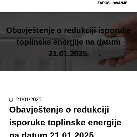
t
r
a
g
Obavještenje o redukciji isporuke
a
toplinske energije na datum
21.01.2025.
21/01/2025
Obavještenje o redukciji
isporuke toplinske energije
na datum 21.01.2025.