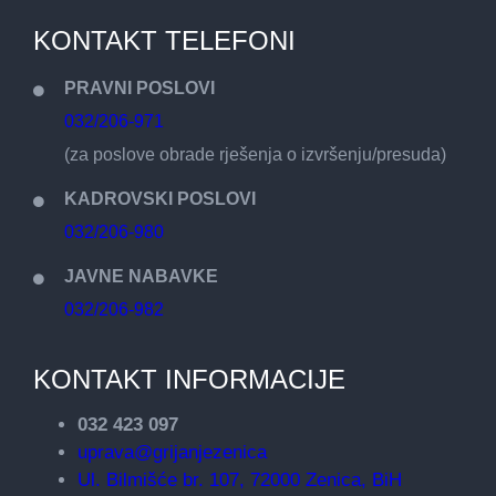
KONTAKT TELEFONI
PRAVNI POSLOVI
032/206-971
(za poslove obrade rješenja o izvršenju/presuda)
KADROVSKI POSLOVI
032/206-980
JAVNE NABAVKE
032/206-982
KONTAKT INFORMACIJE
032 423 097
uprava@grijanjezenica
Ul. Bilmišće br. 107, 72000 Zenica, BiH