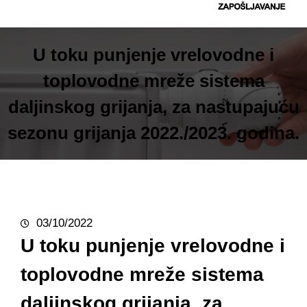
t
r
a
U toku punjenje vrelovodne i
g
toplovodne mreže sistema
a
daljinskog grijanja, za nastupajuću
sezonu grijanja 2022./2023. godina.
03/10/2022
U toku punjenje vrelovodne i
toplovodne mreže sistema
daljinskog grijanja, za