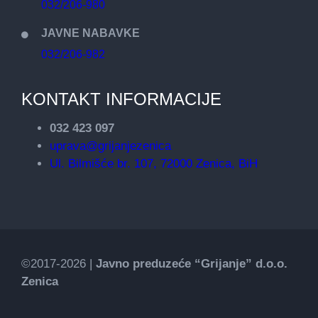
032/206-980
JAVNE NABAVKE
032/206-982
KONTAKT INFORMACIJE
032 423 097
uprava@grijanjezenica
Ul. Bilmišće br. 107, 72000 Zenica, BiH
©2017-2026 |
Javno preduzeće “Grijanje” d.o.o.
Zenica