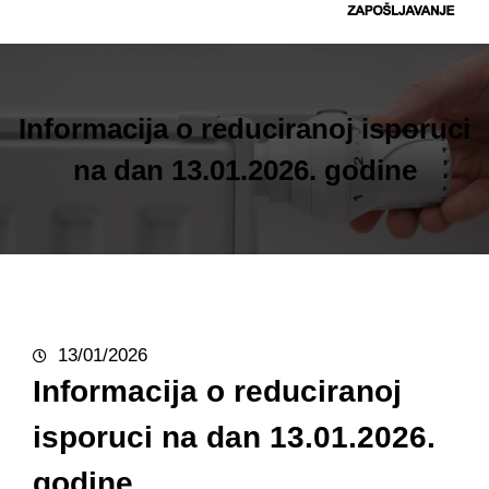
t
r
a
g
Informacija o reduciranoj isporuci
a
na dan 13.01.2026. godine
13/01/2026
Informacija o reduciranoj
isporuci na dan 13.01.2026.
godine