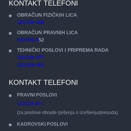
KONTAKT TELEFONI
OBRAČUN FIZIČKIH LICA
032/206-966
OBRAČUN PRAVNIH LICA
032/206-9
52
TEHNIČKI POSLOVI I PRIPREMA RADA
032/206-977
032/206-962
KONTAKT TELEFONI
PRAVNI POSLOVI
032/206-971
(za poslove obrade rješenja o izvršenju/presuda)
KADROVSKI POSLOVI