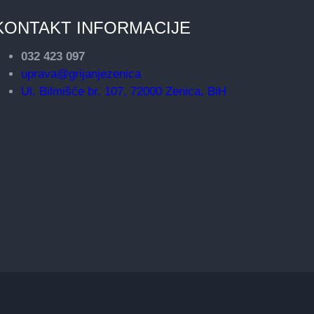
KONTAKT INFORMACIJE
032 423 097
uprava@grijanjezenica
Ul. Bilmišće br. 107, 72000 Zenica, BiH