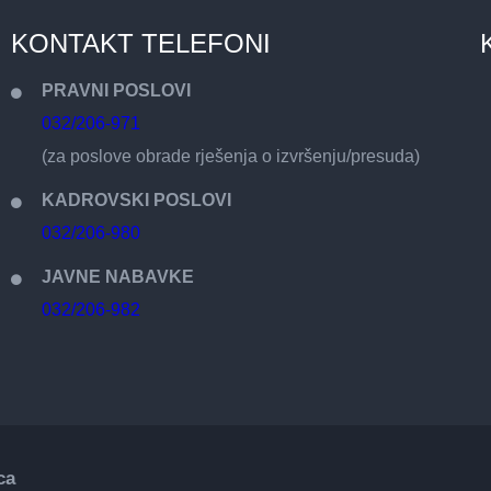
KONTAKT TELEFONI
PRAVNI POSLOVI
032/206-971
(za poslove obrade rješenja o izvršenju/presuda)
KADROVSKI POSLOVI
032/206-980
JAVNE NABAVKE
032/206-982
ca