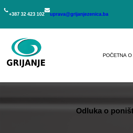
Idi
na
+387 32 423 102
uprava@grijanjezenica.ba
sadržaj
POČETNA
O
Odluka o poništ