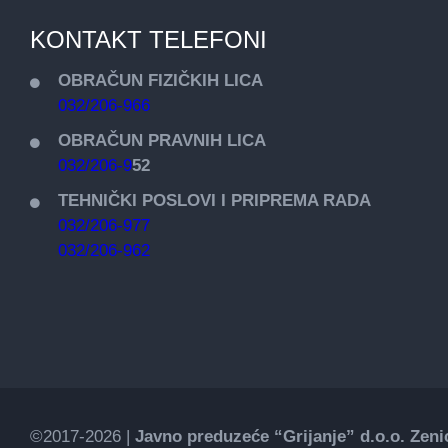
KONTAKT TELEFONI
OBRAČUN FIZIČKIH LICA
032/206-966
OBRAČUN PRAVNIH LICA
032/206-9
52
TEHNIČKI POSLOVI I PRIPREMA RADA
032/206-977
032/206-962
©2017-2026 |
Javno preduzeće “Grijanje” d.o.o. Zeni