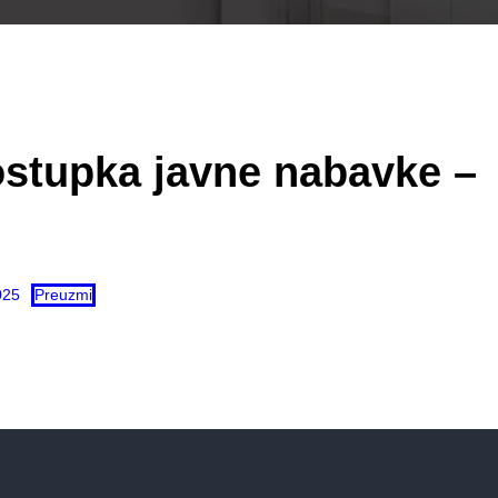
ostupka javne nabavke –
025
Preuzmi