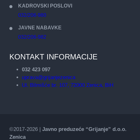
KADROVSKI POSLOVI
032/206-980
JAVNE NABAVKE
032/206-982
KONTAKT INFORMACIJE
032 423 097
uprava@grijanjezenica
Ul. Bilmišće br. 107, 72000 Zenica, BiH
©2017-2026 |
Javno preduzeće “Grijanje” d.o.o.
Zenica