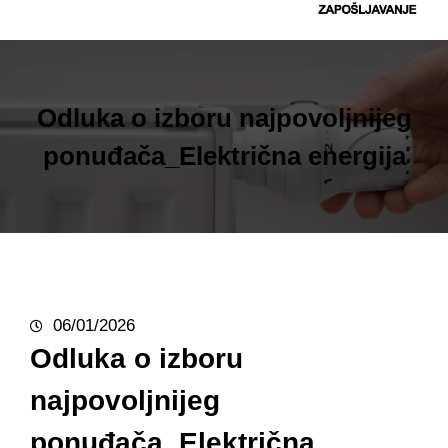
t
r
a
g
Odluka o izboru najpovoljnijeg
a
ponuđača_Električna energija
06/01/2026
Odluka o izboru
najpovoljnijeg
ponuđača_Električna