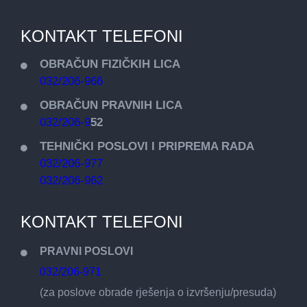
KONTAKT TELEFONI
OBRAČUN FIZIČKIH LICA
032/206-966
OBRAČUN PRAVNIH LICA
032/206-9
52
TEHNIČKI POSLOVI I PRIPREMA RADA
032/206-977
032/206-962
KONTAKT TELEFONI
PRAVNI POSLOVI
032/206-971
(za poslove obrade rješenja o izvršenju/presuda)