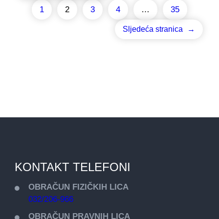
1
2
3
4
…
35
Sljedeća stranica
→
KONTAKT TELEFONI
OBRAČUN FIZIČKIH LICA
032/206-966
OBRAČUN PRAVNIH LICA