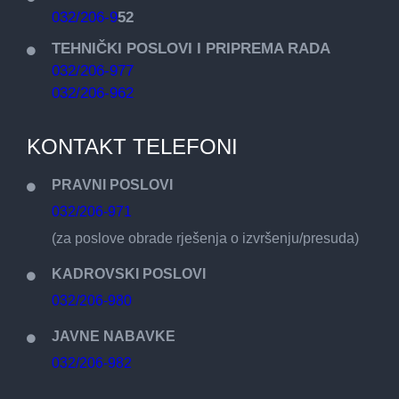
032/206-9
52
TEHNIČKI POSLOVI I PRIPREMA RADA
032/206-977
032/206-962
KONTAKT TELEFONI
PRAVNI POSLOVI
032/206-971
(za poslove obrade rješenja o izvršenju/presuda)
KADROVSKI POSLOVI
032/206-980
JAVNE NABAVKE
032/206-982