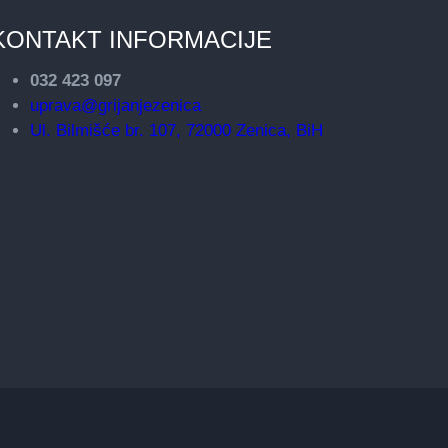
KONTAKT INFORMACIJE
032 423 097
uprava@grijanjezenica
Ul. Bilmišće br. 107, 72000 Zenica, BiH