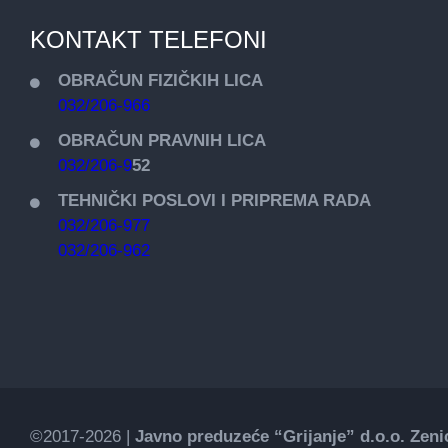
KONTAKT TELEFONI
OBRAČUN FIZIČKIH LICA
032/206-966
OBRAČUN PRAVNIH LICA
032/206-9
52
TEHNIČKI POSLOVI I PRIPREMA RADA
032/206-977
032/206-962
©2017-2026 |
Javno preduzeće “Grijanje” d.o.o. Zeni