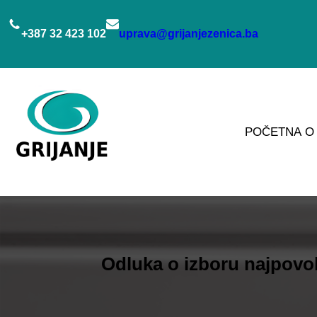
Idi
na
+387 32 423 102
uprava@grijanjezenica.ba
sadržaj
POČETNA
O
Odluka o izboru najpovol