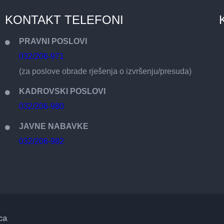
KONTAKT TELEFONI
PRAVNI POSLOVI
032/206-971
(za poslove obrade rješenja o izvršenju/presuda)
KADROVSKI POSLOVI
032/206-980
JAVNE NABAVKE
032/206-982
ca