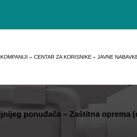
 KOMPANIJI
CENTAR ZA KORISNIKE
JAVNE NABAVK
jnijeg ponuđača – Zaštitna oprema (o