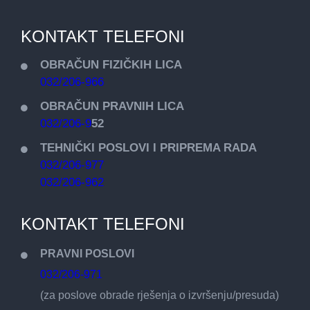
KONTAKT TELEFONI
OBRAČUN FIZIČKIH LICA
032/206-966
OBRAČUN PRAVNIH LICA
032/206-9
52
TEHNIČKI POSLOVI I PRIPREMA RADA
032/206-977
032/206-962
KONTAKT TELEFONI
PRAVNI POSLOVI
032/206-971
(za poslove obrade rješenja o izvršenju/presuda)