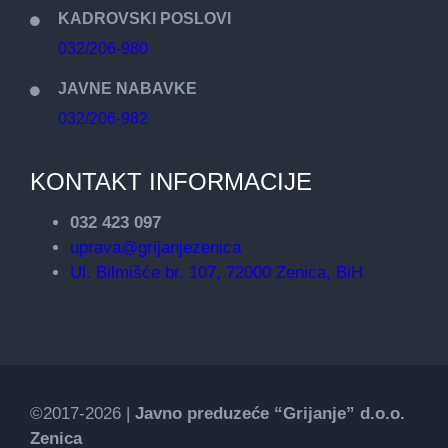
KADROVSKI POSLOVI
032/206-980
JAVNE NABAVKE
032/206-982
KONTAKT INFORMACIJE
032 423 097
uprava@grijanjezenica
Ul. Bilmišće br. 107, 72000 Zenica, BiH
©2017-2026 |
Javno preduzeće “Grijanje” d.o.o.
Zenica