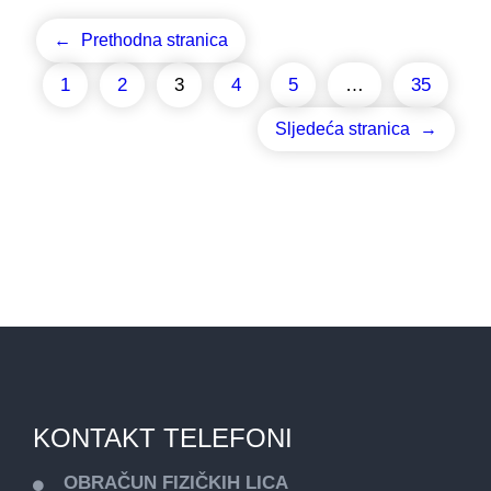
←
Prethodna stranica
1
2
3
4
5
…
35
Sljedeća stranica
→
KONTAKT TELEFONI
OBRAČUN FIZIČKIH LICA