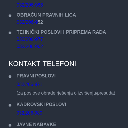
032/206-966
OBRAČUN PRAVNIH LICA
032/206-9
52
TEHNIČKI POSLOVI I PRIPREMA RADA
032/206-977
032/206-962
KONTAKT TELEFONI
PRAVNI POSLOVI
032/206-971
(za poslove obrade rješenja o izvršenju/presuda)
KADROVSKI POSLOVI
032/206-980
JAVNE NABAVKE