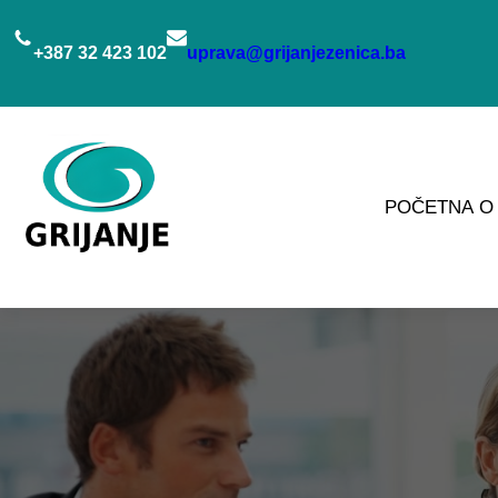
Idi
na
+387 32 423 102
uprava@grijanjezenica.ba
sadržaj
POČETNA
O