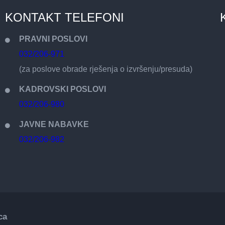
KONTAKT TELEFONI
PRAVNI POSLOVI
032/206-971
(za poslove obrade rješenja o izvršenju/presuda)
KADROVSKI POSLOVI
032/206-980
JAVNE NABAVKE
032/206-982
ca