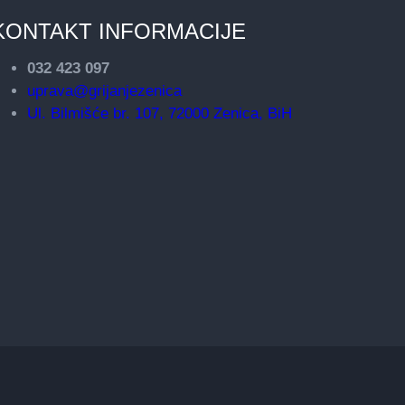
KONTAKT INFORMACIJE
032 423 097
uprava@grijanjezenica
Ul. Bilmišće br. 107, 72000 Zenica, BiH