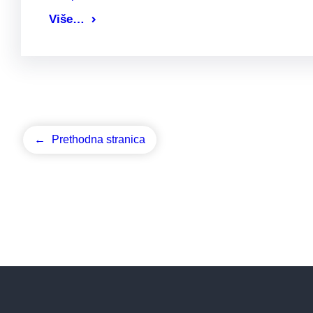
Više…
←
Prethodna stranica