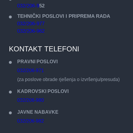
032/206-9
52
TEHNIČKI POSLOVI I PRIPREMA RADA
032/206-977
032/206-962
KONTAKT TELEFONI
PRAVNI POSLOVI
032/206-971
(za poslove obrade rješenja o izvršenju/presuda)
KADROVSKI POSLOVI
032/206-980
JAVNE NABAVKE
032/206-982