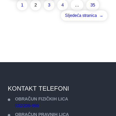
1
2
3
4
…
35
Sljedeća stranica
→
KONTAKT TELEFONI
OBRAČUN FIZIČKIH LICA
032/206-966
OBRAČUN PRAVNIH LICA