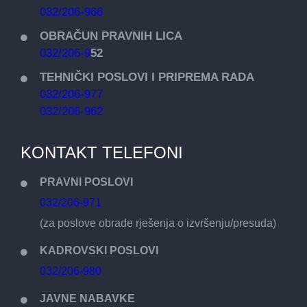
032/206-966
OBRAČUN PRAVNIH LICA
032/206-9
52
TEHNIČKI POSLOVI I PRIPREMA RADA
032/206-977
032/206-962
KONTAKT TELEFONI
PRAVNI POSLOVI
032/206-971
(za poslove obrade rješenja o izvršenju/presuda)
KADROVSKI POSLOVI
032/206-980
JAVNE NABAVKE