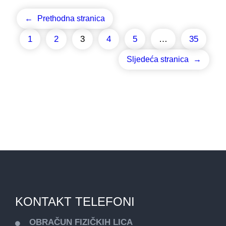
←
Prethodna stranica
1
2
3
4
5
…
35
Sljedeća stranica
→
KONTAKT TELEFONI
OBRAČUN FIZIČKIH LICA