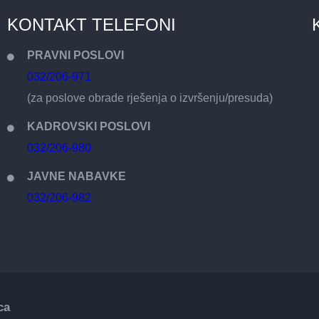
KONTAKT TELEFONI
PRAVNI POSLOVI
032/206-971
(za poslove obrade rješenja o izvršenju/presuda)
KADROVSKI POSLOVI
032/206-980
JAVNE NABAVKE
032/206-982
ca