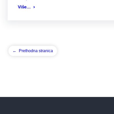
Više…
←
Prethodna stranica