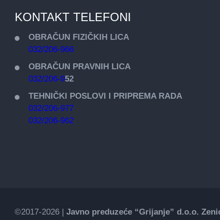
KONTAKT TELEFONI
OBRAČUN FIZIČKIH LICA
032/206-966
OBRAČUN PRAVNIH LICA
032/206-9
52
TEHNIČKI POSLOVI I PRIPREMA RADA
032/206-977
032/206-962
©2017-2026 |
Javno preduzeće “Grijanje” d.o.o. Zeni