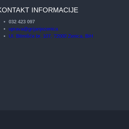
KONTAKT INFORMACIJE
032 423 097
uprava@grijanjezenica
Ul. Bilmišće br. 107, 72000 Zenica, BiH