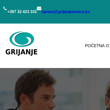
Idi
na
+387 32 423 102
uprava@grijanjezenica.ba
sadržaj
POČETNA
O