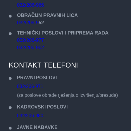
032/206-966
OBRAČUN PRAVNIH LICA
032/206-9
52
TEHNIČKI POSLOVI I PRIPREMA RADA
032/206-977
032/206-962
KONTAKT TELEFONI
PRAVNI POSLOVI
032/206-971
(za poslove obrade rješenja o izvršenju/presuda)
KADROVSKI POSLOVI
032/206-980
JAVNE NABAVKE