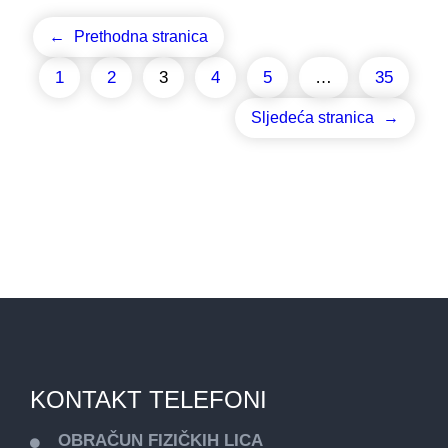
←
Prethodna stranica
1
2
3
4
5
…
35
Sljedeća stranica
→
KONTAKT TELEFONI
OBRAČUN FIZIČKIH LICA