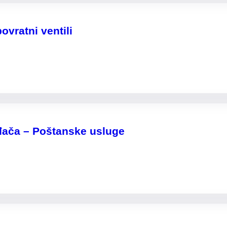
vratni ventili
đača – Poštanske usluge