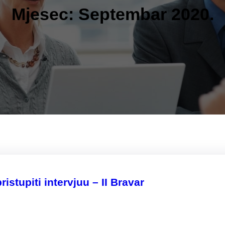
Mjesec:
Septembar 2020.
istupiti intervjuu – II Bravar