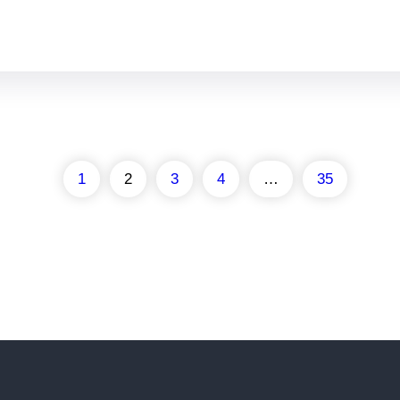
1
2
3
4
…
35