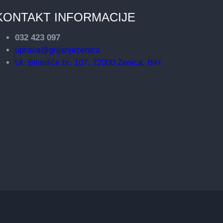
KONTAKT INFORMACIJE
032 423 097
uprava@grijanjezenica
Ul. Bilmišće br. 107, 72000 Zenica, BiH