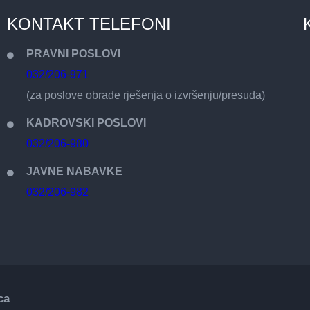
KONTAKT TELEFONI
PRAVNI POSLOVI
032/206-971
(za poslove obrade rješenja o izvršenju/presuda)
KADROVSKI POSLOVI
032/206-980
JAVNE NABAVKE
032/206-982
ca