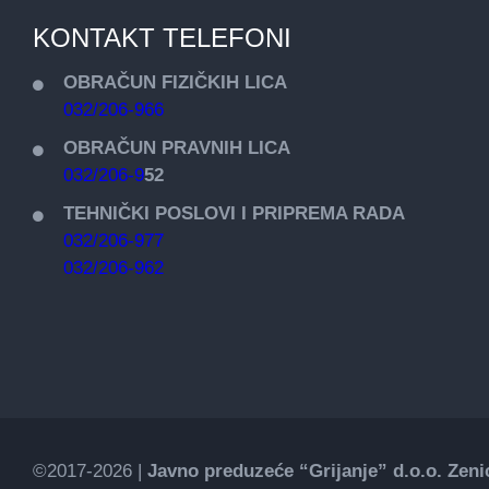
KONTAKT TELEFONI
OBRAČUN FIZIČKIH LICA
032/206-966
OBRAČUN PRAVNIH LICA
032/206-9
52
TEHNIČKI POSLOVI I PRIPREMA RADA
032/206-977
032/206-962
©2017-2026 |
Javno preduzeće “Grijanje” d.o.o. Zeni