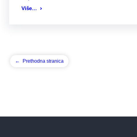
Više…
←
Prethodna stranica