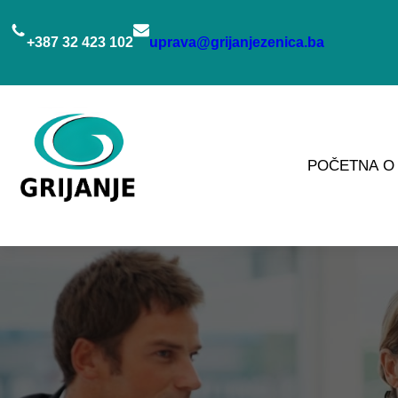
Idi
na
+387 32 423 102
uprava@grijanjezenica.ba
sadržaj
POČETNA
O