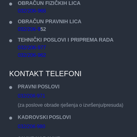
OBRAČUN FIZIČKIH LICA
032/206-966
OBRAČUN PRAVNIH LICA
032/206-9
52
TEHNIČKI POSLOVI I PRIPREMA RADA
032/206-977
032/206-962
KONTAKT TELEFONI
PRAVNI POSLOVI
032/206-971
(za poslove obrade rješenja o izvršenju/presuda)
KADROVSKI POSLOVI
032/206-980