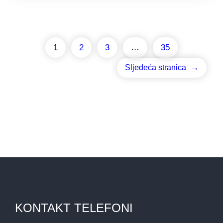
1
2
3
…
35
Sljedeća stranica
→
KONTAKT TELEFONI