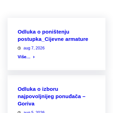
Odluka o poništenju
postupka_Cijevne armature
aug 7, 2026
Više…
Odluka o izboru
najpovoljnijeg ponuđača –
Goriva
aug 5, 2026