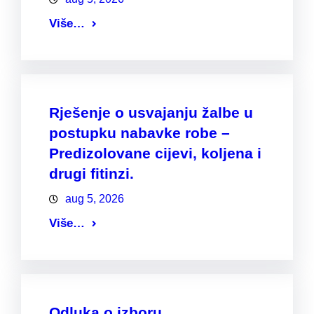
Više…
Rješenje o usvajanju žalbe u
postupku nabavke robe –
Predizolovane cijevi, koljena i
drugi fitinzi.
aug 5, 2026
Više…
Odluka o izboru