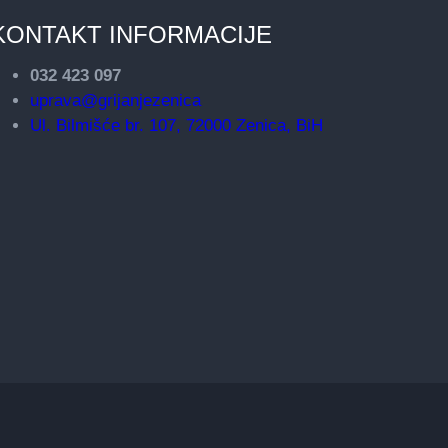
KONTAKT INFORMACIJE
032 423 097
uprava@grijanjezenica
Ul. Bilmišće br. 107, 72000 Zenica, BiH