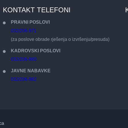
KONTAKT TELEFONI
PRAVNI POSLOVI
032/206-971
(za poslove obrade rješenja o izvršenju/presuda)
KADROVSKI POSLOVI
032/206-980
JAVNE NABAVKE
032/206-982
ca