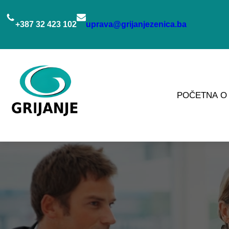
Idi
na
+387 32 423 102
uprava@grijanjezenica.ba
sadržaj
POČETNA
O