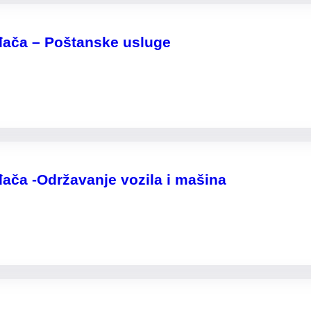
đača – Poštanske usluge
đača -Održavanje vozila i mašina