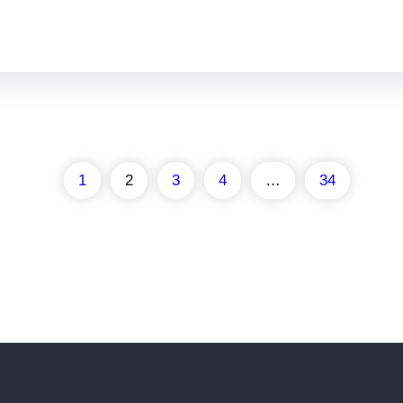
1
2
3
4
…
34