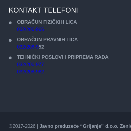
KONTAKT TELEFONI
OBRAČUN FIZIČKIH LICA
032/206-966
OBRAČUN PRAVNIH LICA
032/206-9
52
TEHNIČKI POSLOVI I PRIPREMA RADA
032/206-977
032/206-962
©2017-2026 |
Javno preduzeće “Grijanje” d.o.o. Zeni