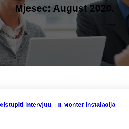
Mjesec:
August 2020.
istupiti intervjuu – II Monter instalacija