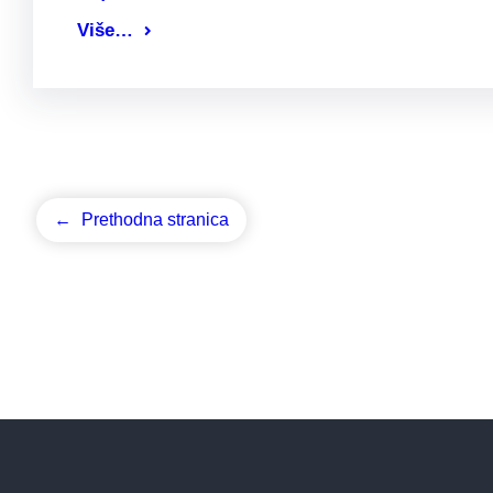
Više…
←
Prethodna stranica