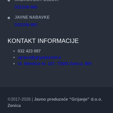
032/206-980
JAVNE NABAVKE
032/206-982
KONTAKT INFORMACIJE
032 423 097
uprava@grijanjezenica
Ul. Bilmišće br. 107, 72000 Zenica, BiH
©2017-2026 |
Javno preduzeće “Grijanje” d.o.o.
Zenica