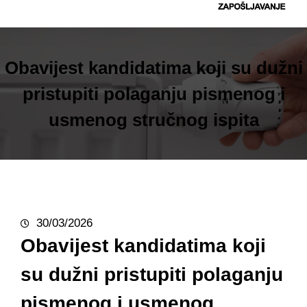
t
r
a
g
Obavijest kandidatima koji su dužni
a
pristupiti polaganju pismenog i
usmenog stručnog ispita
30/03/2026
Obavijest kandidatima koji
su dužni pristupiti polaganju
pismenog i usmenog