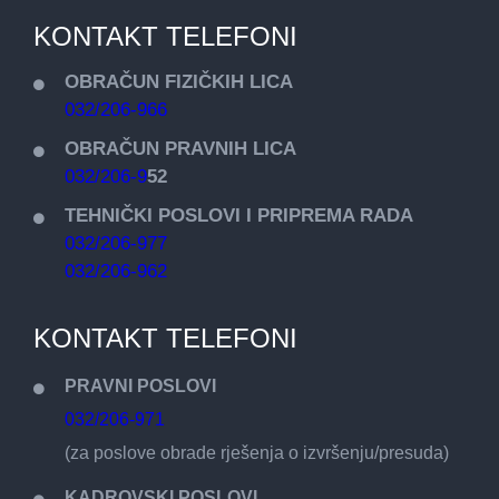
KONTAKT TELEFONI
OBRAČUN FIZIČKIH LICA
032/206-966
OBRAČUN PRAVNIH LICA
032/206-9
52
TEHNIČKI POSLOVI I PRIPREMA RADA
032/206-977
032/206-962
KONTAKT TELEFONI
PRAVNI POSLOVI
032/206-971
(za poslove obrade rješenja o izvršenju/presuda)
KADROVSKI POSLOVI