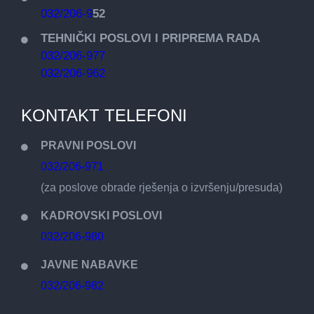
032/206-9
52
TEHNIČKI POSLOVI I PRIPREMA RADA
032/206-977
032/206-962
KONTAKT TELEFONI
PRAVNI POSLOVI
032/206-971
(za poslove obrade rješenja o izvršenju/presuda)
KADROVSKI POSLOVI
032/206-980
JAVNE NABAVKE
032/206-982