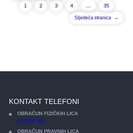
1
2
3
4
…
35
Sljedeća stranica
→
KONTAKT TELEFONI
OBRAČUN FIZIČKIH LICA
032/206-966
OBRAČUN PRAVNIH LICA