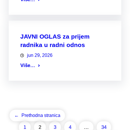
JAVNI OGLAS za prijem
radnika u radni odnos
jun 29, 2026
Više…
←
Prethodna stranica
1
2
3
4
…
34