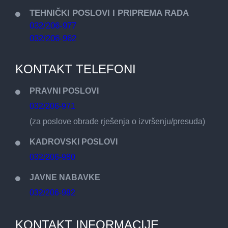
TEHNIČKI POSLOVI I PRIPREMA RADA
032/206-977
032/206-962
KONTAKT TELEFONI
PRAVNI POSLOVI
032/206-971
(za poslove obrade rješenja o izvršenju/presuda)
KADROVSKI POSLOVI
032/206-980
JAVNE NABAVKE
032/206-982
KONTAKT INFORMACIJE