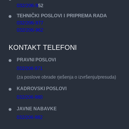
032/206-9
52
TEHNIČKI POSLOVI I PRIPREMA RADA
032/206-977
032/206-962
KONTAKT TELEFONI
PRAVNI POSLOVI
032/206-971
(za poslove obrade rješenja o izvršenju/presuda)
KADROVSKI POSLOVI
032/206-980
JAVNE NABAVKE
032/206-982