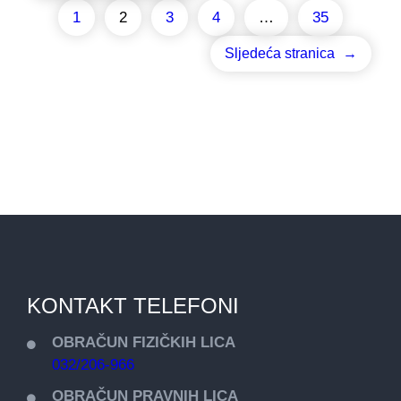
1
2
3
4
…
35
Sljedeća stranica
→
KONTAKT TELEFONI
OBRAČUN FIZIČKIH LICA
032/206-966
OBRAČUN PRAVNIH LICA