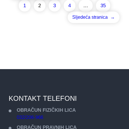
1
2
3
4
…
35
Sljedeća stranica
→
KONTAKT TELEFONI
OBRAČUN FIZIČKIH LICA
032/206-966
OBRAČUN PRAVNIH LICA