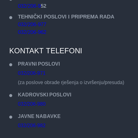
032/206-9
52
TEHNIČKI POSLOVI I PRIPREMA RADA
032/206-977
032/206-962
KONTAKT TELEFONI
PRAVNI POSLOVI
032/206-971
(za poslove obrade rješenja o izvršenju/presuda)
KADROVSKI POSLOVI
032/206-980
JAVNE NABAVKE
032/206-982