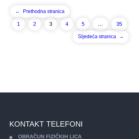
←
Prethodna stranica
1
2
3
4
5
…
35
Sljedeća stranica
→
KONTAKT TELEFONI
OBRAČUN FIZIČKIH LICA