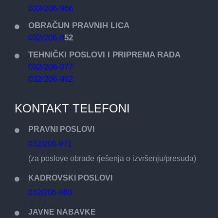
032/206-966
OBRAČUN PRAVNIH LICA
032/206-9
52
TEHNIČKI POSLOVI I PRIPREMA RADA
032/206-977
032/206-962
KONTAKT TELEFONI
PRAVNI POSLOVI
032/206-971
(za poslove obrade rješenja o izvršenju/presuda)
KADROVSKI POSLOVI
032/206-980
JAVNE NABAVKE