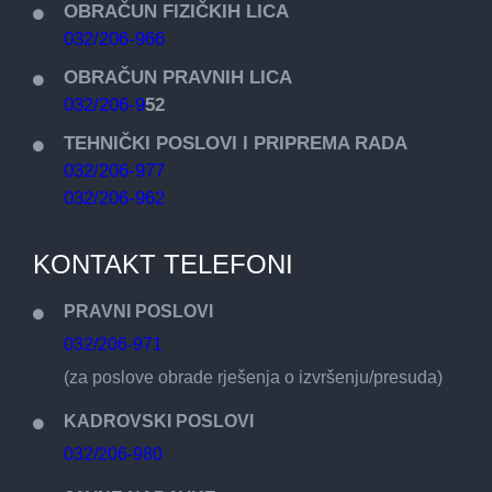
OBRAČUN FIZIČKIH LICA
032/206-966
OBRAČUN PRAVNIH LICA
032/206-9
52
TEHNIČKI POSLOVI I PRIPREMA RADA
032/206-977
032/206-962
KONTAKT TELEFONI
PRAVNI POSLOVI
032/206-971
(za poslove obrade rješenja o izvršenju/presuda)
KADROVSKI POSLOVI
032/206-980