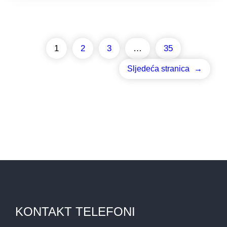
1
2
3
…
35
Sljedeća stranica
→
KONTAKT TELEFONI