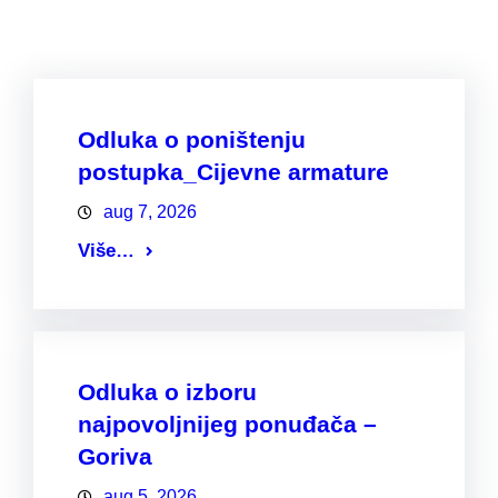
Odluka o poništenju
postupka_Cijevne armature
aug 7, 2026
Više…
Odluka o izboru
najpovoljnijeg ponuđača –
Goriva
aug 5, 2026