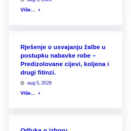
Više…
Rješenje o usvajanju žalbe u
postupku nabavke robe –
Predizolovane cijevi, koljena i
drugi fitinzi.
aug 5, 2026
Više…
Odluka o izboru