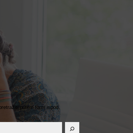
pretražiti putem form ispod.