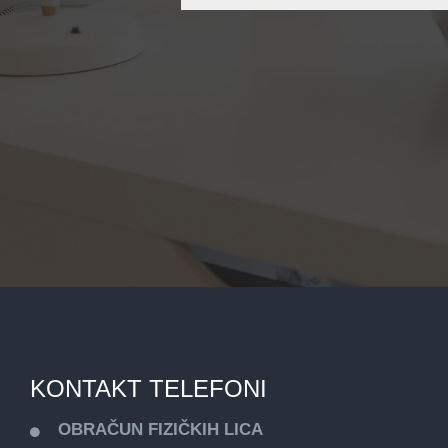
a
r
c
h
…
KONTAKT TELEFONI
OBRAČUN FIZIČKIH LICA