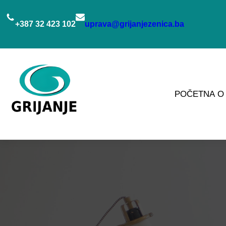
Idi
na
+387 32 423 102
uprava@grijanjezenica.ba
sadržaj
POČETNA
O