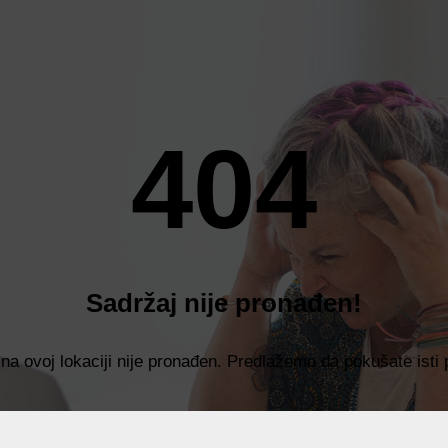
404
Sadržaj nije pronađen!
 na ovoj lokaciji nije pronađen. Predlažemo da pokušate isti 