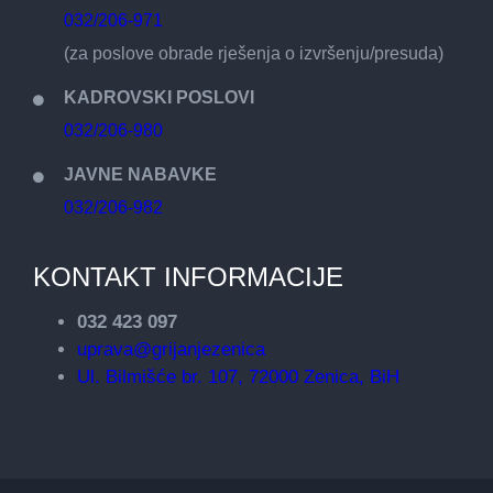
032/206-971
(za poslove obrade rješenja o izvršenju/presuda)
KADROVSKI POSLOVI
032/206-980
JAVNE NABAVKE
032/206-982
KONTAKT INFORMACIJE
032 423 097
uprava@grijanjezenica
Ul. Bilmišće br. 107, 72000 Zenica, BiH