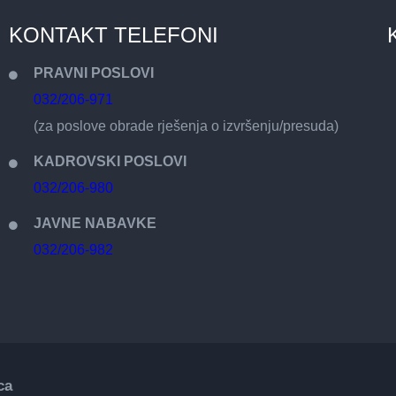
KONTAKT TELEFONI
PRAVNI POSLOVI
032/206-971
(za poslove obrade rješenja o izvršenju/presuda)
KADROVSKI POSLOVI
032/206-980
JAVNE NABAVKE
032/206-982
ca