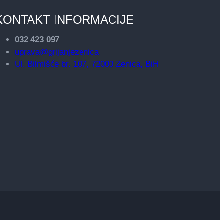
KONTAKT INFORMACIJE
032 423 097
uprava@grijanjezenica
Ul. Bilmišće br. 107, 72000 Zenica, BiH