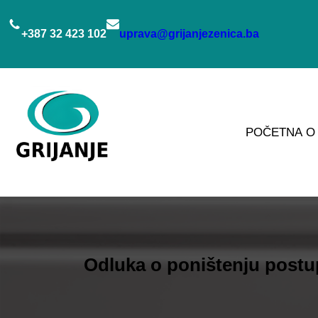
Idi
na
+387 32 423 102
uprava@grijanjezenica.ba
sadržaj
POČETNA
O
Odluka o poništenju postu