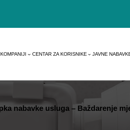
 KOMPANIJI
CENTAR ZA KORISNIKE
JAVNE NABAVK
pka nabavke usluga – Baždarenje mjer