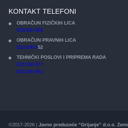
KONTAKT TELEFONI
OBRAČUN FIZIČKIH LICA
032/206-966
OBRAČUN PRAVNIH LICA
032/206-9
52
TEHNIČKI POSLOVI I PRIPREMA RADA
032/206-977
032/206-962
©2017-2026 |
Javno preduzeće “Grijanje” d.o.o. Zeni