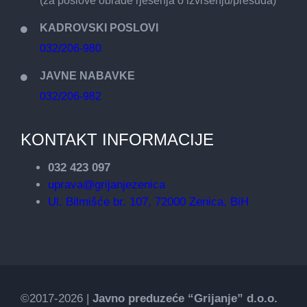
(za poslove obrade rješenja o izvršenju/presuda)
KADROVSKI POSLOVI
032/206-980
JAVNE NABAVKE
032/206-982
KONTAKT INFORMACIJE
032 423 097
uprava@grijanjezenica
Ul. Bilmišće br. 107, 72000 Zenica, BiH
©2017-2026 |
Javno preduzeće “Grijanje” d.o.o.