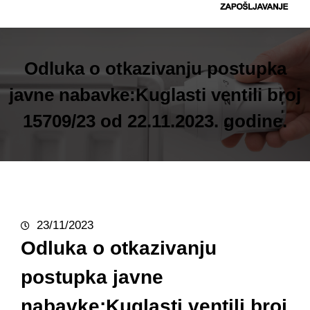
t
r
a
g
Odluka o otkazivanju postupka
a
javne nabavke:Kuglasti ventili broj
15709/23 od 22.11.2023. godine.
23/11/2023
Odluka o otkazivanju
postupka javne
nabavke:Kuglasti ventili broj