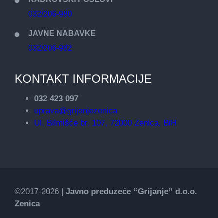
032/206-980
JAVNE NABAVKE
032/206-982
KONTAKT INFORMACIJE
032 423 097
uprava@grijanjezenica
Ul. Bilmišće br. 107, 72000 Zenica, BiH
©2017-2026 |
Javno preduzeće “Grijanje” d.o.o.
Zenica