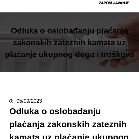
t
r
a
g
Odluka o oslobađanju plaćanja
a
zakonskih zateznih kamata uz
plaćanje ukupnog duga i troškova
05/09/2023
Odluka o oslobađanju
plaćanja zakonskih zateznih
kamata uz plaćanje ukupnog