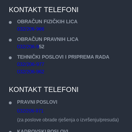
KONTAKT TELEFONI
OBRAČUN FIZIČKIH LICA
032/206-966
OBRAČUN PRAVNIH LICA
032/206-9
52
TEHNIČKI POSLOVI I PRIPREMA RADA
032/206-977
032/206-962
KONTAKT TELEFONI
PRAVNI POSLOVI
032/206-971
(za poslove obrade rješenja o izvršenju/presuda)
KADROVSKI POSLOVI