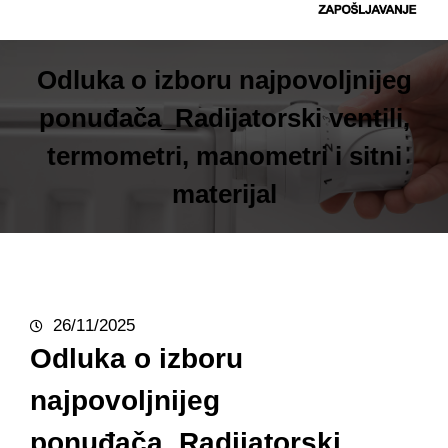
t
r
a
Odluka o izboru najpovoljnijeg
g
ponuđača_Radijatorski ventili,
a
termometri, manometri i sitni
materijal
26/11/2025
Odluka o izboru
najpovoljnijeg
ponuđača_Radijatorski