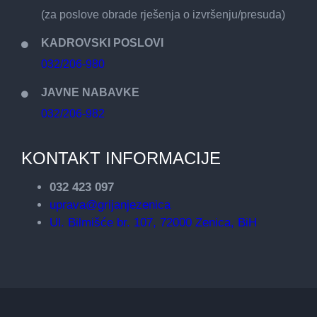
(za poslove obrade rješenja o izvršenju/presuda)
KADROVSKI POSLOVI
032/206-980
JAVNE NABAVKE
032/206-982
KONTAKT INFORMACIJE
032 423 097
uprava@grijanjezenica
Ul. Bilmišće br. 107, 72000 Zenica, BiH