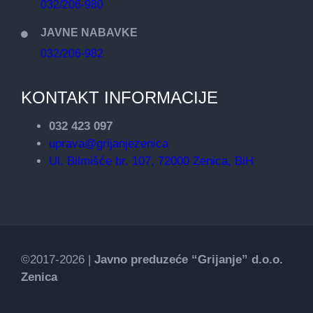
032/206-980
JAVNE NABAVKE
032/206-982
KONTAKT INFORMACIJE
032 423 097
uprava@grijanjezenica
Ul. Bilmišće br. 107, 72000 Zenica, BiH
©2017-2026 |
Javno preduzeće “Grijanje” d.o.o.
Zenica