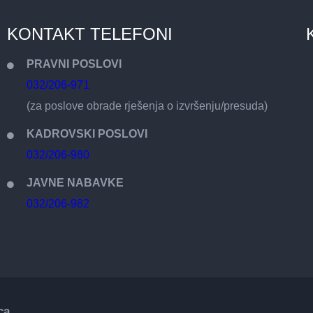
KONTAKT TELEFONI
PRAVNI POSLOVI
032/206-971
(za poslove obrade rješenja o izvršenju/presuda)
KADROVSKI POSLOVI
032/206-980
JAVNE NABAVKE
032/206-982
ca