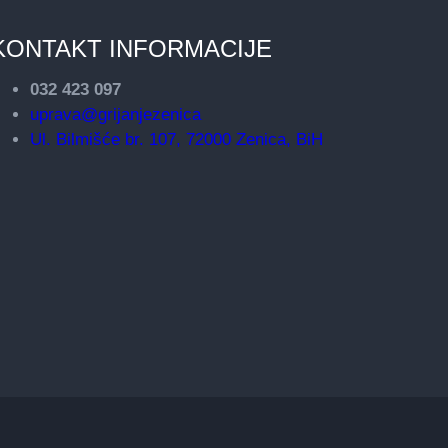
KONTAKT INFORMACIJE
032 423 097
uprava@grijanjezenica
Ul. Bilmišće br. 107, 72000 Zenica, BiH