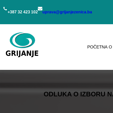
Idi
na
+387 32 423 102
uprava@grijanjezenica.ba
sadržaj
POČETNA
O
ODLUKA O IZBORU NA