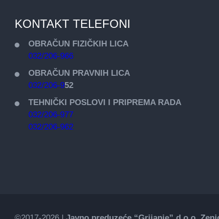
KONTAKT TELEFONI
OBRAČUN FIZIČKIH LICA
032/206-966
OBRAČUN PRAVNIH LICA
032/206-9
52
TEHNIČKI POSLOVI I PRIPREMA RADA
032/206-977
032/206-962
©2017-2026 |
Javno preduzeće “Grijanje” d.o.o. Zeni