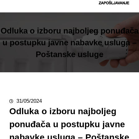
t
r
a
g
Odluka o izboru najboljeg ponuđača
a
u postupku javne nabavke usluga –
Poštanske usluge
31/05/2024
Odluka o izboru najboljeg
ponuđača u postupku javne
nabavke usluga – Poštanske