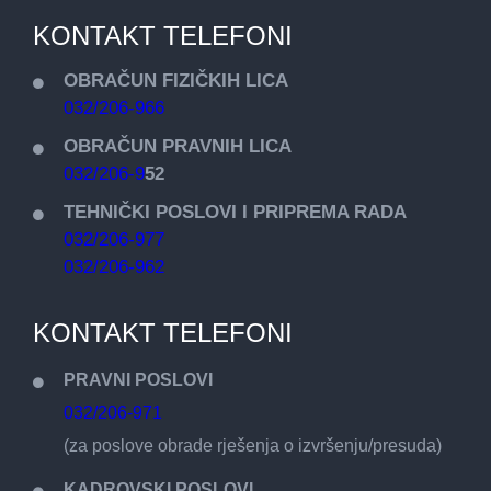
KONTAKT TELEFONI
OBRAČUN FIZIČKIH LICA
032/206-966
OBRAČUN PRAVNIH LICA
032/206-9
52
TEHNIČKI POSLOVI I PRIPREMA RADA
032/206-977
032/206-962
KONTAKT TELEFONI
PRAVNI POSLOVI
032/206-971
(za poslove obrade rješenja o izvršenju/presuda)
KADROVSKI POSLOVI