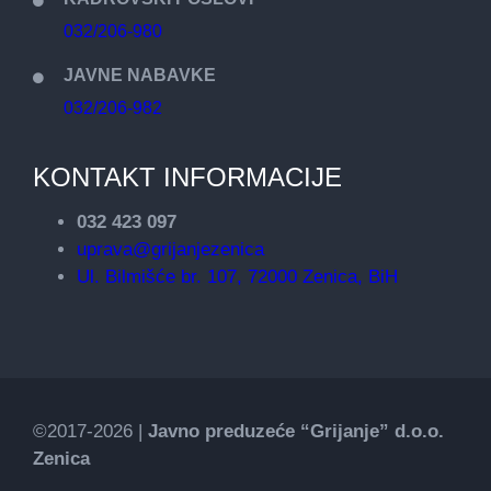
032/206-980
JAVNE NABAVKE
032/206-982
KONTAKT INFORMACIJE
032 423 097
uprava@grijanjezenica
Ul. Bilmišće br. 107, 72000 Zenica, BiH
©2017-2026 |
Javno preduzeće “Grijanje” d.o.o.
Zenica